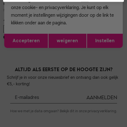
Gossip
1
/2
onze cookie- en privacyverklaring. Je kunt op elk
MAAN CLASSIC TAS MAAN CLASSIC
moment je instellingen wijzigingen door op de link te
49,99
klikken onder aan de pagina.
ONE SIZE
Opslaan
Terug
Accepteren
weigeren
Instellen
Altijd als eerste op de hoogte zijn?
Schrijf je in voor onze nieuwsbrief en ontvang dan ook gelijk
€5,- korting!
Aanmelden
Hoe we met je data omgaan? Bekijk dit in onze privacyverklaring.