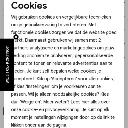
Cookies
Over dit item
Vesten
Noodzakelijke cookies
Winkelvoorraad
Wij gebruiken cookies en vergelijkbare technieken
Personalisatie cookies
Jassen
om je gebruikservaring te verbeteren. Met
Kenmerken
functionele cookies zorgen we dat de website goed
Analytische cookies
Lingerie
werkt. Daarnaast gebruiken wij samen met
2
Verzending / Ophalen in de winkel
Marketing cookies
partners
analytische en marketingcookies om jouw
WIL JIJ €5,- KORTING?
gedrag anoniem te analyseren, gepersonaliseerde
Retourneren
content te tonen en relevante advertenties aan te
bieden. Je kunt zelf bepalen welke cookies je
Style dit met
Sale
accepteert. Klik op 'Accepteren' voor alle cookies,
YAYA
of kies 'Instellingen' om je voorkeuren aan te
1
/2
Barrel jeans met naaddetails 01-311128-602
passen. Wil je alleen noodzakelijke cookies? Kies
dan 'Weigeren'. Meer weten? Lees
hier
alles over
49,98
99,95
onze cookie- en privacyverklaring. Je kunt op elk
34
42
moment je instellingen wijzigingen door op de link te
klikken onder aan de pagina.