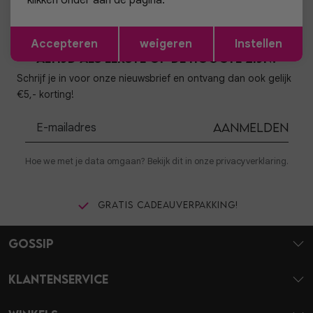
klikken onder aan de pagina.
Opslaan
Terug
Accepteren
weigeren
Instellen
Altijd als eerste op de hoogte zijn?
Schrijf je in voor onze nieuwsbrief en ontvang dan ook gelijk
€5,- korting!
Aanmelden
Hoe we met je data omgaan? Bekijk dit in onze privacyverklaring.
Gratis cadeauverpakking!
Gossip
Klantenservice