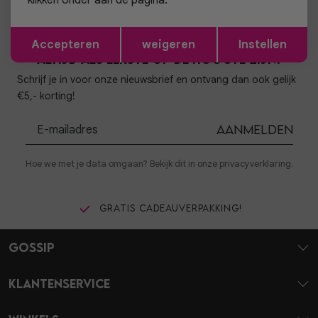
klikken onder aan de pagina.
Opslaan
Terug
Accepteren
weigeren
Instellen
Altijd als eerste op de hoogte zijn?
Schrijf je in voor onze nieuwsbrief en ontvang dan ook gelijk
€5,- korting!
Aanmelden
Hoe we met je data omgaan? Bekijk dit in onze privacyverklaring.
Gratis cadeauverpakking!
Gossip
Klantenservice