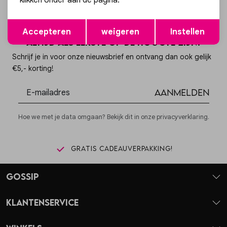
klikken onder aan de pagina.
Opslaan
Terug
Accepteren
weigeren
Instellen
Altijd als eerste op de hoogte zijn?
Schrijf je in voor onze nieuwsbrief en ontvang dan ook gelijk
€5,- korting!
Aanmelden
Hoe we met je data omgaan? Bekijk dit in onze privacyverklaring.
Gratis cadeauverpakking!
Gossip
Klantenservice