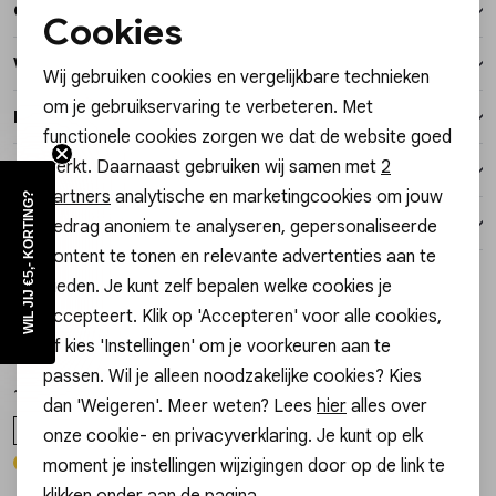
Over dit item
Vesten
Cookies
Noodzakelijke cookies
Winkelvoorraad
Wij gebruiken cookies en vergelijkbare technieken
Jassen
Personalisatie cookies
om je gebruikservaring te verbeteren. Met
Kenmerken
functionele cookies zorgen we dat de website goed
Analytische cookies
Lingerie
werkt. Daarnaast gebruiken wij samen met
2
Verzending / Ophalen in de winkel
Marketing cookies
partners
analytische en marketingcookies om jouw
WIL JIJ €5,- KORTING?
Retourneren
gedrag anoniem te analyseren, gepersonaliseerde
content te tonen en relevante advertenties aan te
Style dit met
bieden. Je kunt zelf bepalen welke cookies je
accepteert. Klik op 'Accepteren' voor alle cookies,
Gossip
Gossip
1
/1
1
/2
of kies 'Instellingen' om je voorkeuren aan te
JE19532 OORBELLEN HARTJES EN KRALEN
JE19532 OORBELLEN HARTJES EN KRALEN
passen. Wil je alleen noodzakelijke cookies? Kies
19,99
19,99
dan 'Weigeren'. Meer weten? Lees
hier
alles over
ONE SIZE
ONE SIZE
onze cookie- en privacyverklaring. Je kunt op elk
moment je instellingen wijzigingen door op de link te