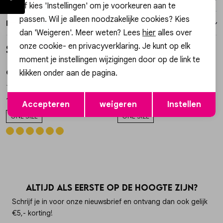
of kies 'Instellingen' om je voorkeuren aan te
passen. Wil je alleen noodzakelijke cookies? Kies
Retourneren
dan 'Weigeren'. Meer weten? Lees
hier
alles over
onze cookie- en privacyverklaring. Je kunt op elk
Style dit met
moment je instellingen wijzigingen door op de link te
klikken onder aan de pagina.
Gossip
Gossip
1
/1
1
/2
JE19532 OORBELLEN HARTJES EN KRALEN
JE15733 OORRINGEN MET BOLLETJES
Opslaan
Terug
19,99
17,99
Accepteren
weigeren
Instellen
ONE SIZE
ONE SIZE
Altijd als eerste op de hoogte zijn?
Schrijf je in voor onze nieuwsbrief en ontvang dan ook gelijk
€5,- korting!