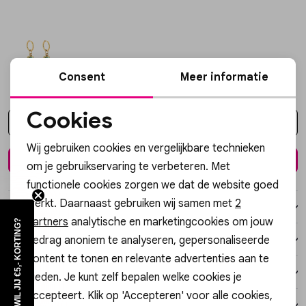
Vesten
Jassen
Consent
Meer informatie
Lingerie
Cookies
Kies een maat
Noodzakelijke cookies
Wij gebruiken cookies en vergelijkbare technieken
Personalisatie cookies
In winkelmand
om je gebruikservaring te verbeteren. Met
functionele cookies zorgen we dat de website goed
Analytische cookies
werkt. Daarnaast gebruiken wij samen met
2
Over dit item
Marketing cookies
partners
analytische en marketingcookies om jouw
WIL JIJ €5,- KORTING?
gedrag anoniem te analyseren, gepersonaliseerde
Winkelvoorraad
content te tonen en relevante advertenties aan te
Kenmerken
bieden. Je kunt zelf bepalen welke cookies je
accepteert. Klik op 'Accepteren' voor alle cookies,
Verzending / Ophalen in de winkel