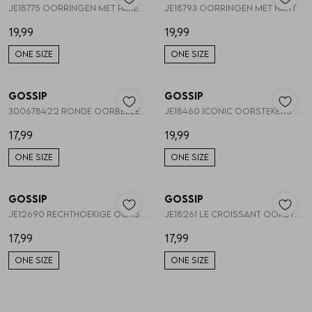
JE18775 OORRINGEN MET PARELS EN HART
JE18793 OORRINGEN MET HART
19,99
19,99
ONE SIZE
ONE SIZE
Gossip
Gossip
1
/2
1
/2
300678422 RONDE OORBELLEN WAAIER
JE18460 ICONIC OORSTEKERS VIERKANT
17,99
19,99
ONE SIZE
ONE SIZE
Gossip
Gossip
1
/2
1
/2
JE12690 RECHTHOEKIGE OORSTEKERS
JE18261 LE CROISSANT OORSTEKERS
17,99
17,99
ONE SIZE
ONE SIZE