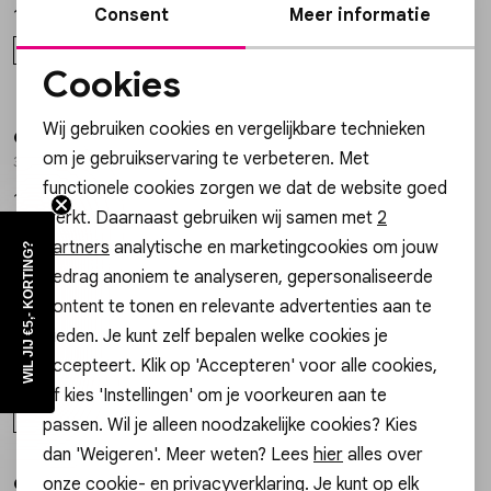
Consent
Meer informatie
14,99
19,99
ONE SIZE
ONE SIZE
Cookies
Noodzakelijke cookies
Wij gebruiken cookies en vergelijkbare technieken
Gossip
Gossip
1
/2
1
/2
Personalisatie cookies
om je gebruikservaring te verbeteren. Met
300587322 OORSTEKERS CIRKEL EN KRALEN
300679725 BOTANICAL OORSTEKERS
functionele cookies zorgen we dat de website goed
Analytische cookies
19,99
19,99
werkt. Daarnaast gebruiken wij samen met
2
ONE SIZE
ONE SIZE
Marketing cookies
partners
analytische en marketingcookies om jouw
WIL JIJ €5,- KORTING?
gedrag anoniem te analyseren, gepersonaliseerde
content te tonen en relevante advertenties aan te
Gossip
Gossip
1
/2
1
/2
bieden. Je kunt zelf bepalen welke cookies je
300721701 OORSTEKERS KRALEN
300722922 BOHO OORSEKERS MET KRALEN
accepteert. Klik op 'Accepteren' voor alle cookies,
19,99
24,99
of kies 'Instellingen' om je voorkeuren aan te
ONE SIZE
ONE SIZE
passen. Wil je alleen noodzakelijke cookies? Kies
dan 'Weigeren'. Meer weten? Lees
hier
alles over
onze cookie- en privacyverklaring. Je kunt op elk
Gossip
Gossip
1
/2
1
/2