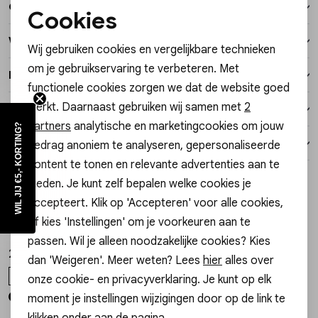
Over dit item
Vesten
Cookies
Noodzakelijke cookies
Winkelvoorraad
Wij gebruiken cookies en vergelijkbare technieken
Jassen
Personalisatie cookies
om je gebruikservaring te verbeteren. Met
Kenmerken
functionele cookies zorgen we dat de website goed
Analytische cookies
Lingerie
werkt. Daarnaast gebruiken wij samen met
2
Verzending / Ophalen in de winkel
Marketing cookies
partners
analytische en marketingcookies om jouw
WIL JIJ €5,- KORTING?
Retourneren
gedrag anoniem te analyseren, gepersonaliseerde
content te tonen en relevante advertenties aan te
Style dit met
bieden. Je kunt zelf bepalen welke cookies je
Sale
accepteert. Klik op 'Accepteren' voor alle cookies,
Gossip
Freebird
1
/2
1
/2
of kies 'Instellingen' om je voorkeuren aan te
1155250001 SLINGBACK
GILET GIJSJE GILET GIJSJE
passen. Wil je alleen noodzakelijke cookies? Kies
22,50
129,95
44,99
dan 'Weigeren'. Meer weten? Lees
hier
alles over
41
XS
S
onze cookie- en privacyverklaring. Je kunt op elk
moment je instellingen wijzigingen door op de link te