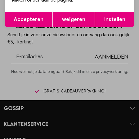
klikken onder aan de pagina.
Opslaan
Terug
Accepteren
weigeren
Instellen
Altijd als eerste op de hoogte zijn?
Schrijf je in voor onze nieuwsbrief en ontvang dan ook gelijk
€5,- korting!
Aanmelden
Hoe we met je data omgaan? Bekijk dit in onze privacyverklaring.
Gratis cadeauverpakking!
Gossip
Klantenservice