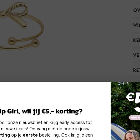
Ov
Wi
Ke
Ve
Re
Consent
Meer inform
okies
p Girl, wil jij €5,- korting?
Noodzakelijke
Personalisatie cook
 voor onze nieuwsbrief en krijg early access tot
cookies
ebruiken cookies en vergelijkbare technieken om je gebruikserva
3=2
 nieuwe items! Ontvang met de code in jouw
erbeteren. Met functionele cookies zorgen we dat de website g
rting
op je
eerste
bestelling. Ook krijg je een