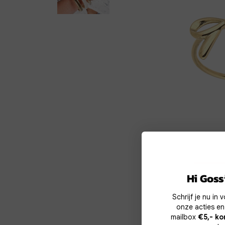
Co
Hi Gossi
Schrijf je nu in
Wij g
onze acties en
te v
mailbox
€5,- ko