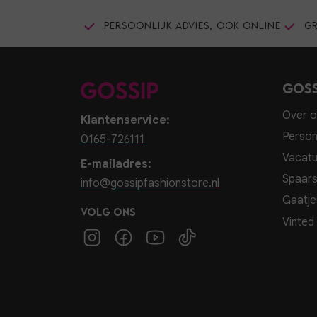
Persoonlijk advies, ook online
Gr
Goss
Over o
Klantenservice:
Person
0165-726111
Vacatu
E-mailadres:
Spaar
info@gossipfashionstore.nl
Gaatje
Volg ons
Vinted