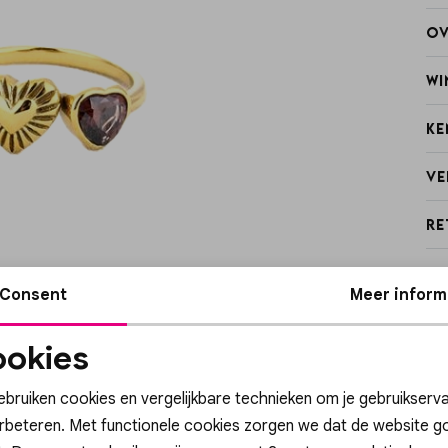
Ov
Wi
Ke
Ve
Re
Consent
Meer inform
okies
Noodzakelijke
Personalisatie cook
cookies
ebruiken cookies en vergelijkbare technieken om je gebruikserva
3=2
erbeteren. Met functionele cookies zorgen we dat de website g