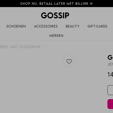
Shop nu, betaal later met Billink 💸
Schoenen
Accessoires
Beauty
Giftcards
Merken
UBBEL HART GOUD/BRUIN
G
JE
14