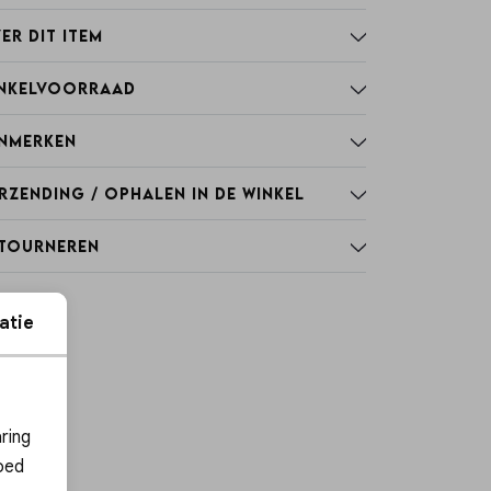
er dit item
nkelvoorraad
nmerken
rzending / Ophalen in de winkel
tourneren
atie
ies
ring
oed