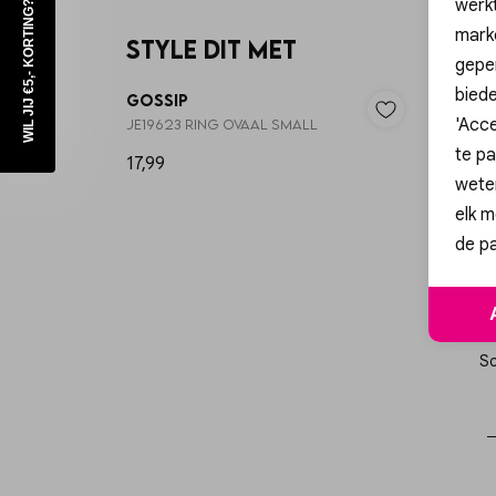
werk
WIL JIJ €5,- KORTING?
mark
Style dit met
3=2
geper
biede
Gossip
Gossi
'Acce
JE19623 RING OVAAL SMALL
JE17433
te pa
17,99
14,99
wete
elk m
de pa
Sc