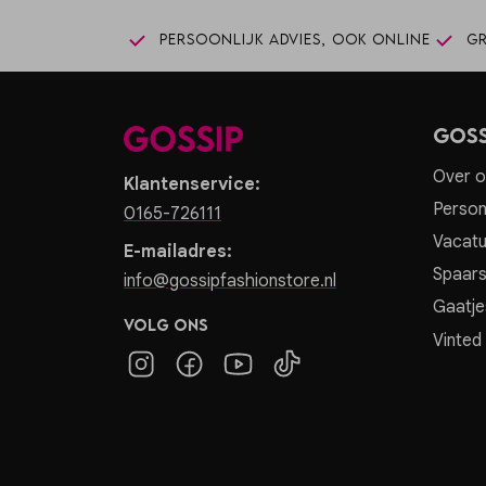
Persoonlijk advies, ook online
Gr
Goss
Over o
Klantenservice:
Person
0165-726111
Vacatu
E-mailadres:
Spaar
info@gossipfashionstore.nl
Gaatje
Volg ons
Vinted