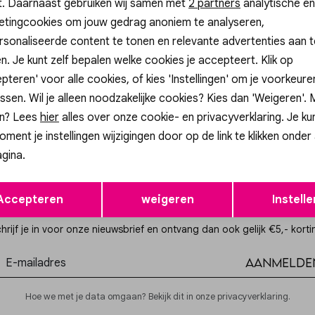
t. Daarnaast gebruiken wij samen met
Analytische cookies
Marketing cookies
2 partners
analytische en
etingcookies om jouw gedrag anoniem te analyseren,
3=2
sonaliseerde content te tonen en relevante advertenties aan t
n. Je kunt zelf bepalen welke cookies je accepteert. Klik op
p
Gossip
pteren' voor alle cookies, of kies 'Instellingen' om je voorkeur
 RING MET STRIK
JE14985 RING HART MET RELIEF
ssen. Wil je alleen noodzakelijke cookies? Kies dan 'Weigeren'.
14,99
n? Lees
hier
alles over onze cookie- en privacyverklaring. Je ku
oment je instellingen wijzigingen door op de link te klikken onder
gina.
Opslaan
Terug
Accepteren
weigeren
Instelle
Altijd als eerste op de hoogte zijn?
hrijf je in voor onze nieuwsbrief en ontvang dan ook gelijk €5,- korti
Aanmelde
Hoe we met je data omgaan? Bekijk dit in onze privacyverklaring.