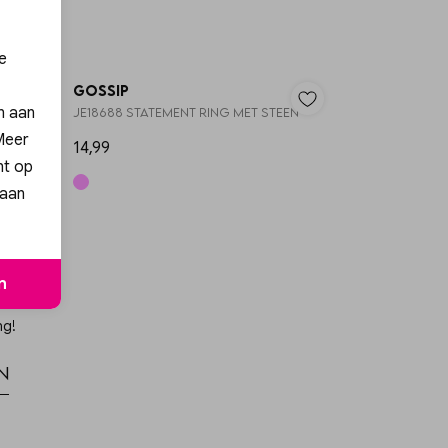
3=2
3=2
e
Gossip
en aan
JE18688 STATEMENT RING MET STEEN
 Meer
14,99
nt op
 aan
n
ng!
n