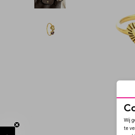
Co
Wij g
te v