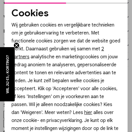
Over dit item
Vesten
Cookies
Winkelvoorraad
Noodzakelijke cookies
Jassen
Wij gebruiken cookies en vergelijkbare technieken
Personalisatie cookies
Kenmerken
om je gebruikservaring te verbeteren. Met
Lingerie
functionele cookies zorgen we dat de website goed
Analytische cookies
Verzending / Ophalen in de winkel
werkt. Daarnaast gebruiken wij samen met
2
Marketing cookies
partners
analytische en marketingcookies om jouw
WIL JIJ €5,- KORTING?
Retourneren
gedrag anoniem te analyseren, gepersonaliseerde
content te tonen en relevante advertenties aan te
Style dit met
bieden. Je kunt zelf bepalen welke cookies je
accepteert. Klik op 'Accepteren' voor alle cookies,
Gossip
My Jewellery
1
/2
1
/2
8.24.21.150.03 BOOTS MOSIE
Bangle watch MJ14505
of kies 'Instellingen' om je voorkeuren aan te
passen. Wil je alleen noodzakelijke cookies? Kies
59,99
69,99
dan 'Weigeren'. Meer weten? Lees
hier
alles over
36
37
38
39
40
OS
onze cookie- en privacyverklaring. Je kunt op elk
+2
moment je instellingen wijzigingen door op de link te