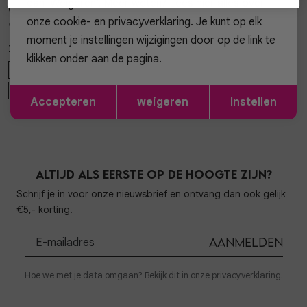
dan 'Weigeren'. Meer weten? Lees
hier
alles over
Gossip
Gossip
1
/2
1
/2
onze cookie- en privacyverklaring. Je kunt op elk
CQ-670 BALLERINA MESH
13898 BALLON SWEAT TOP
moment je instellingen wijzigingen door op de link te
29,99
29,99
klikken onder aan de pagina.
36
37
38
39
40
ONE SIZE
Opslaan
Terug
+ 4
+1
Accepteren
weigeren
Instellen
Altijd als eerste op de hoogte zijn?
Schrijf je in voor onze nieuwsbrief en ontvang dan ook gelijk
€5,- korting!
Aanmelden
Hoe we met je data omgaan? Bekijk dit in onze privacyverklaring.