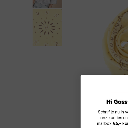
Co
Hi Gossi
Schrijf je nu in
Wij g
onze acties en
te v
mailbox
€5,- ko