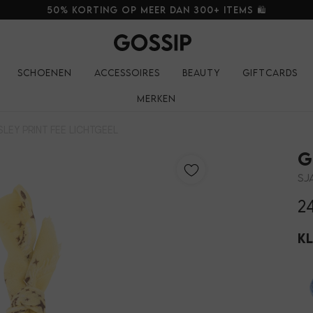
50% korting op meer dan 300+ items 🛍️
Schoenen
Accessoires
Beauty
Giftcards
Merken
SLEY PRINT FEE LICHTGEEL
G
2
K