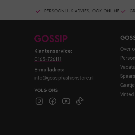
Persoonlijk advies, ook online
Gr
Goss
Over o
Klantenservice:
Person
0165-726111
Vacatu
E-mailadres:
Spaar
info@gossipfashionstore.nl
Gaatje
Volg ons
Vinted