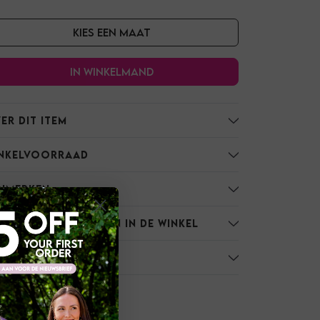
Kies een maat
In winkelmand
er dit item
nkelvoorraad
nmerken
atie
rzending / Ophalen in de winkel
tourneren
ies
ring
oed