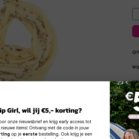
Ov
Wi
Ke
Consent
Meer inform
Ve
okies
p Girl, wil jij €5,- korting?
Re
Noodzakelijke
Personalisatie cook
 voor onze nieuwsbrief en krijg early access tot
cookies
ebruiken cookies en vergelijkbare technieken om je gebruikserva
 nieuwe items! Ontvang met de code in jouw
erbeteren. Met functionele cookies zorgen we dat de website g
rting
op je
eerste
bestelling. Ook krijg je een