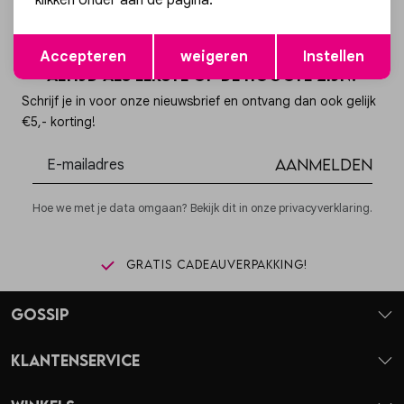
klikken onder aan de pagina.
Opslaan
Terug
Accepteren
weigeren
Instellen
Altijd als eerste op de hoogte zijn?
Schrijf je in voor onze nieuwsbrief en ontvang dan ook gelijk
€5,- korting!
Aanmelden
Hoe we met je data omgaan? Bekijk dit in onze privacyverklaring.
Gratis cadeauverpakking!
Gossip
Klantenservice