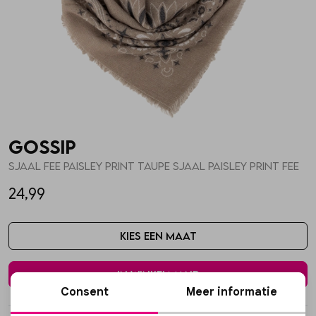
Skorts
Broche
Parfum
T-shirts
Giftboxen
Zonnebrillen
Truien
Steentje/bedel
Sokken
Gossip
Blazers & gilets
Enkelbandjes
Petten & Mutsen
SJAAL FEE PAISLEY PRINT TAUPE SJAAL PAISLEY PRINT FEE
24,99
Rokken
Overige Sieraden
Woonaccessoires
Kies een maat
Sets
Overige Accessoires
In winkelmand
Jumpsuits & playsuits
Consent
Meer informatie