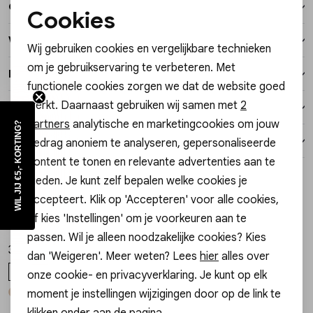
Over dit item
Vesten
Cookies
Noodzakelijke cookies
Winkelvoorraad
Wij gebruiken cookies en vergelijkbare technieken
Jassen
Personalisatie cookies
om je gebruikservaring te verbeteren. Met
Kenmerken
functionele cookies zorgen we dat de website goed
Analytische cookies
Lingerie
werkt. Daarnaast gebruiken wij samen met
2
Verzending / Ophalen in de winkel
Marketing cookies
partners
analytische en marketingcookies om jouw
WIL JIJ €5,- KORTING?
Retourneren
gedrag anoniem te analyseren, gepersonaliseerde
content te tonen en relevante advertenties aan te
Style dit met
bieden. Je kunt zelf bepalen welke cookies je
accepteert. Klik op 'Accepteren' voor alle cookies,
Gossip
Gossip
1
/2
1
/2
of kies 'Instellingen' om je voorkeuren aan te
SCHAKELRIEM GARCIA SCHAKELRIEM GARCIA
PORTEMONNEE LISA LISA CLASSIC
passen. Wil je alleen noodzakelijke cookies? Kies
34,99
14,99
dan 'Weigeren'. Meer weten? Lees
hier
alles over
ONE SIZE
ONE SIZE
onze cookie- en privacyverklaring. Je kunt op elk
+ 1
moment je instellingen wijzigingen door op de link te