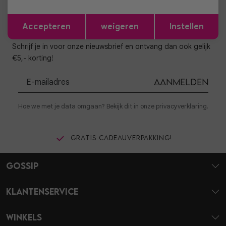
Opslaan
Terug
Accepteren
weigeren
Instellen
Altijd als eerste op de hoogte zijn?
Schrijf je in voor onze nieuwsbrief en ontvang dan ook gelijk
€5,- korting!
Aanmelden
Hoe we met je data omgaan? Bekijk dit in onze privacyverklaring.
Gratis cadeauverpakking!
Gossip
Klantenservice
Winkels