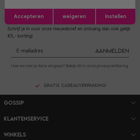
Opslaan
Terug
Accepteren
weigeren
Instellen
Altijd als eerste op de hoogte zijn?
Schrijf je in voor onze nieuwsbrief en ontvang dan ook gelijk
€5,- korting!
Aanmelden
Hoe we met je data omgaan? Bekijk dit in onze privacyverklaring.
Gratis cadeauverpakking!
Gossip
Klantenservice
Winkels