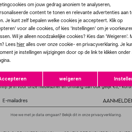
etingcookies om jouw gedrag anoniem te analyseren,
sonaliseerde content te tonen en relevante advertenties aan t
n. Je kunt zelf bepalen welke cookies je accepteert. Klik op
p
Gossip
pteren' voor alle cookies, of kies 'Instellingen' om je voorkeur
 BEDEL MADELIEFJE
JE15981 BEDEL KRUISJE
ssen. Wil je alleen noodzakelijke cookies? Kies dan 'Weigeren'.
4,99
n? Lees
hier
alles over onze cookie- en privacyverklaring. Je ku
oment je instellingen wijzigingen door op de link te klikken onder
gina.
Opslaan
Terug
Altijd als eerste op de hoogte zijn?
Accepteren
weigeren
Instelle
hrijf je in voor onze nieuwsbrief en ontvang dan ook gelijk €5,- korti
Aanmelde
Hoe we met je data omgaan? Bekijk dit in onze privacyverklaring.