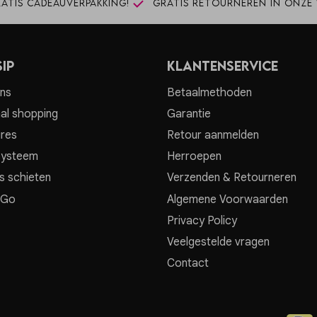
atis cadeauverpakking!
Gratis retourneren in onze 
ip
Klantenservice
ns
Betaalmethoden
al shopping
Garantie
res
Retour aanmelden
systeem
Herroepen
s schieten
Verzenden & Retourneren
 Go
Algemene Voorwaarden
Privacy Policy
Veelgestelde vragen
Contact