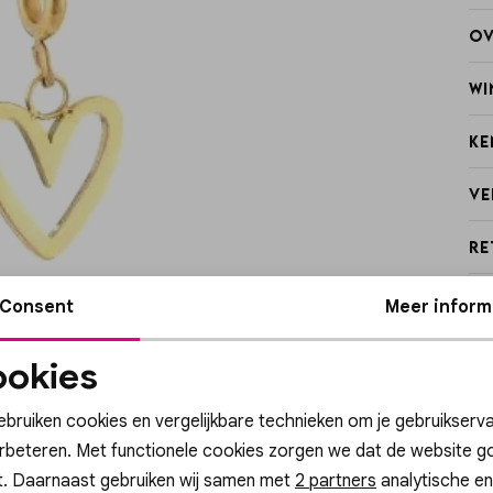
Ov
Wi
Ke
Ve
Re
Consent
Meer inform
okies
Noodzakelijke
Personalisatie cook
cookies
ebruiken cookies en vergelijkbare technieken om je gebruikserva
erbeteren. Met functionele cookies zorgen we dat de website g
t. Daarnaast gebruiken wij samen met
Analytische cookies
Marketing cookies
2 partners
analytische en