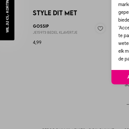
WIL JIJ €5,- KORTING?
mark
Style dit met
geper
biede
Gossip
Gossi
'Acce
JE15973 BEDEL KLAVERTJE
JE15965
te pa
4,99
4,99
wete
elk m
de pa
Sc