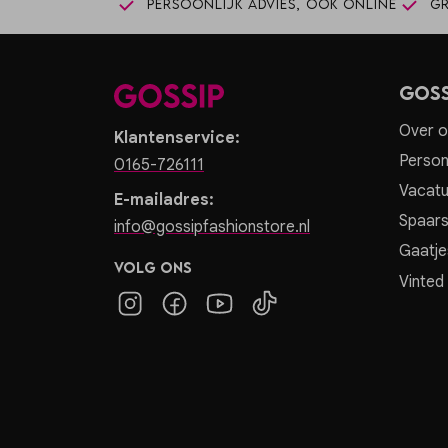
Persoonlijk advies, ook online
Gr
Goss
Over o
Klantenservice:
Person
0165-726111
Vacatu
E-mailadres:
Spaar
info@gossipfashionstore.nl
Gaatje
Volg ons
Vinted