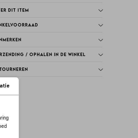
er dit item
nkelvoorraad
nmerken
rzending / Ophalen in de winkel
tourneren
atie
ies
ring
oed