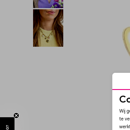
Co
Wij g
te v
werk