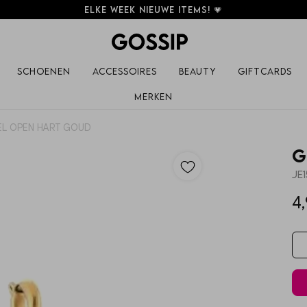
Elke week nieuwe items! 💗
Schoenen
Accessoires
Beauty
Giftcards
Merken
EL OPEN HART GOUD
G
JE
4