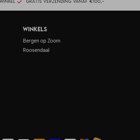
winkel
Gratis verzending vanaf €100,-
Winkels
Bergen op Zoom
Roosendaal