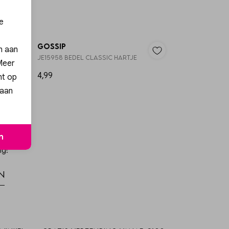
e
Gossip
en aan
JE15958 BEDEL CLASSIC HARTJE
 Meer
4,99
nt op
 aan
n
ng!
n