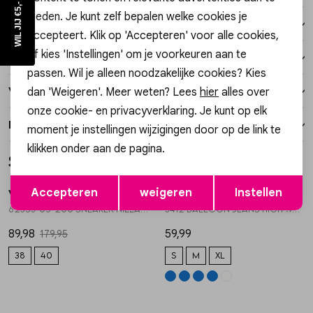
WIL JIJ €5,- KORTING?
bieden. Je kunt zelf bepalen welke cookies je
Winkelvoorraad
accepteert. Klik op 'Accepteren' voor alle cookies,
of kies 'Instellingen' om je voorkeuren aan te
Kenmerken
passen. Wil je alleen noodzakelijke cookies? Kies
dan 'Weigeren'. Meer weten? Lees
hier
alles over
Verzending / Ophalen in de winkel
onze cookie- en privacyverklaring. Je kunt op elk
Retourneren
moment je instellingen wijzigingen door op de link te
klikken onder aan de pagina.
Style dit met
Sale
Opslaan
Terug
Accepteren
weigeren
Instellen
Via Vai
Gossip
1
/2
1
/2
62353-05-200 SNEAKER NILLA MACY
3412 BALLOON JEANS HIGH WAISTED
89,98
59,99
179,95
38
40
S
M
XL