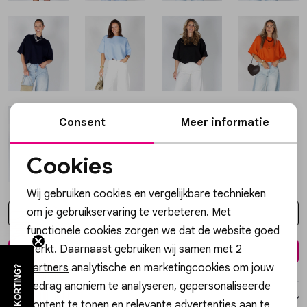
Vesten
Jassen
Lingerie
Consent
Meer informatie
Cookies
Noodzakelijke cookies
Wij gebruiken cookies en vergelijkbare technieken
Personalisatie cookies
om je gebruikservaring te verbeteren. Met
Kies een maat
functionele cookies zorgen we dat de website goed
Analytische cookies
werkt. Daarnaast gebruiken wij samen met
2
In winkelmand
Marketing cookies
partners
analytische en marketingcookies om jouw
gedrag anoniem te analyseren, gepersonaliseerde
Over dit item
content te tonen en relevante advertenties aan te