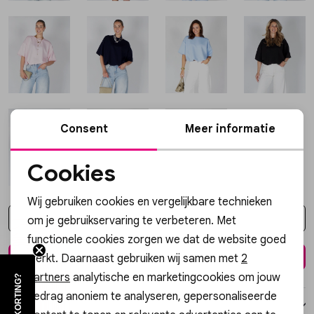
Vesten
Jassen
Lingerie
Consent
Meer informatie
Cookies
Noodzakelijke cookies
Wij gebruiken cookies en vergelijkbare technieken
Personalisatie cookies
Kies een maat
om je gebruikservaring te verbeteren. Met
functionele cookies zorgen we dat de website goed
Analytische cookies
In winkelmand
werkt. Daarnaast gebruiken wij samen met
2
Marketing cookies
partners
analytische en marketingcookies om jouw
gedrag anoniem te analyseren, gepersonaliseerde
Over dit item