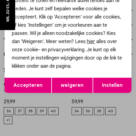
WIL JIJ €5,- KORTING?
content te tonen en relevante advertenties aan te
bieden. Je kunt zelf bepalen welke cookies je
Winkelvoorraad
accepteert. Klik op 'Accepteren' voor alle cookies,
of kies 'Instellingen' om je voorkeuren aan te
Kenmerken
passen. Wil je alleen noodzakelijke cookies? Kies
Verzending / Ophalen in de winkel
dan 'Weigeren'. Meer weten? Lees
hier
alles over
onze cookie- en privacyverklaring. Je kunt op elk
Retourneren
moment je instellingen wijzigingen door op de link te
klikken onder aan de pagina.
Style dit met
Opslaan
Terug
Gossip
Gossip
Accepteren
weigeren
Instellen
1
/2
1
/2
CQ-670 BALLERINA MESH
A3902 BALLON FIT JEANS CONTRAST
29,99
59,99
36
37
38
39
40
34
36
38
40
+1