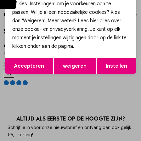
of kies 'Instellingen' om je voorkeuren aan te
passen. Wil je alleen noodzakelijke cookies? Kies
Retourneren
dan 'Weigeren'. Meer weten? Lees
hier
alles over
onze cookie- en privacyverklaring. Je kunt op elk
Style dit met
Sale
moment je instellingen wijzigingen door op de link te
klikken onder aan de pagina.
Gossip the Label
1
/2
G2369 THE STRAIGHT LEG JEANS
Opslaan
Terug
30,00
59,99
Accepteren
weigeren
Instellen
34
Altijd als eerste op de hoogte zijn?
Schrijf je in voor onze nieuwsbrief en ontvang dan ook gelijk
€5,- korting!