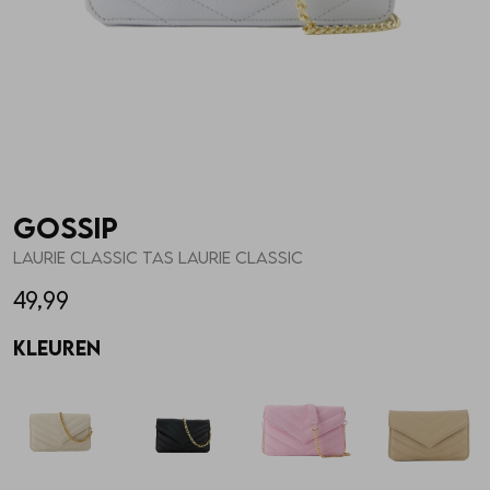
Skorts
Broche
Parfum
T-shirts
Giftboxen
Zonnebrillen
Truien
Steentje/bedel
Sokken
Gossip
Blazers & gilets
Enkelbandjes
Petten & Mutsen
LAURIE CLASSIC TAS LAURIE CLASSIC
49,99
Rokken
Overige Sieraden
Woonaccessoires
Kleuren
Sets
Overige Accessoires
Jumpsuits & playsuits