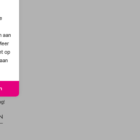
e
en aan
 Meer
nt op
 aan
n
ng!
n