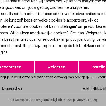
t. Daarnaast gebruiken wij samen met
Analytische cookies
Marketing cookies
2 partners
analytische en
etingcookies om jouw gedrag anoniem te analyseren,
sonaliseerde content te tonen en relevante advertenties aan t
n. Je kunt zelf bepalen welke cookies je accepteert. Klik op
p
pteren' voor alle cookies, of kies 'Instellingen' om je voorkeur
UEDE PORTEMONNEE LISA SUEDE
ssen. Wil je alleen noodzakelijke cookies? Kies dan 'Weigeren'.
n? Lees
hier
alles over onze cookie- en privacyverklaring. Je ku
oment je instellingen wijzigingen door op de link te klikken onder
gina.
Opslaan
Terug
Accepteren
weigeren
Instelle
Altijd als eerste op de hoogte zijn?
hrijf je in voor onze nieuwsbrief en ontvang dan ook gelijk €5,- korti
Aanmelde
Hoe we met je data omgaan? Bekijk dit in onze privacyverklaring.