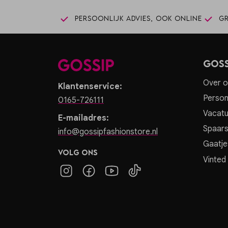
Persoonlijk advies, ook online
Gr
Goss
Over o
Klantenservice:
Person
0165-726111
Vacatu
E-mailadres:
Spaar
info@gossipfashionstore.nl
Gaatje
Volg ons
Vinted