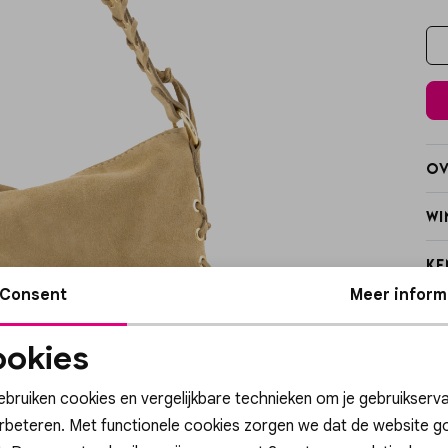
Ov
Wi
Ke
Consent
Meer inform
Ve
okies
Re
Noodzakelijke
Personalisatie cook
cookies
ebruiken cookies en vergelijkbare technieken om je gebruikserva
erbeteren. Met functionele cookies zorgen we dat de website g