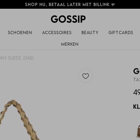
Shop nu, betaal later met Billink 💸
Schoenen
Accessoires
Beauty
Giftcards
Merken
ONY SUEDE ZAND
G
TA
4
K