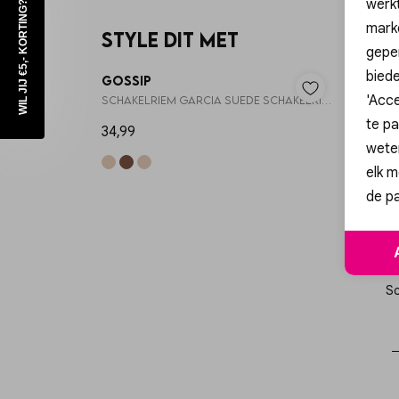
werk
WIL JIJ €5,- KORTING?
mark
Style dit met
geper
biede
Gossip
Gossi
'Acce
SCHAKELRIEM GARCIA SUEDE SCHAKELRIEM GARCIA SUEDE
LISA S
te pa
34,99
14,99
wete
elk m
de pa
Sc