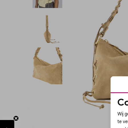
Co
Wij g
te v