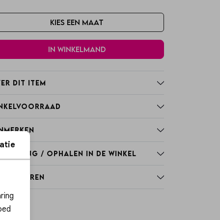
Kies een maat
In winkelmand
er dit item
nkelvoorraad
nmerken
atie
rzending / Ophalen in de winkel
tourneren
ies
ring
oed