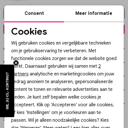
Vesten
Consent
Meer informatie
Kies een maat
Jassen
Cookies
In winkelmand
Noodzakelijke cookies
Lingerie
Wij gebruiken cookies en vergelijkbare technieken
Personalisatie cookies
Over dit item
om je gebruikservaring te verbeteren. Met
functionele cookies zorgen we dat de website goed
Analytische cookies
Winkelvoorraad
werkt. Daarnaast gebruiken wij samen met
2
Marketing cookies
partners
analytische en marketingcookies om jouw
WIL JIJ €5,- KORTING?
Kenmerken
gedrag anoniem te analyseren, gepersonaliseerde
content te tonen en relevante advertenties aan te
Verzending / Ophalen in de winkel
bieden. Je kunt zelf bepalen welke cookies je
Retourneren
accepteert. Klik op 'Accepteren' voor alle cookies,
of kies 'Instellingen' om je voorkeuren aan te
Style dit met
passen. Wil je alleen noodzakelijke cookies? Kies
3=1
dan 'Weigeren'. Meer weten? Lees
hier
alles over