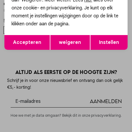
Gossip
Gossip
1
/2
1
/2
onze cookie- en privacyverklaring. Je kunt op elk
8.25.55.052.02 BOOTS MILLY
W3883 BALLOON FIT JEANS
moment je instellingen wijzigingen door op de link te
59,99
59,99
klikken onder aan de pagina.
40
41
36
40
Opslaan
Terug
Accepteren
weigeren
Instellen
Altijd als eerste op de hoogte zijn?
Schrijf je in voor onze nieuwsbrief en ontvang dan ook gelijk
€5,- korting!
Aanmelden
Hoe we met je data omgaan? Bekijk dit in onze privacyverklaring.