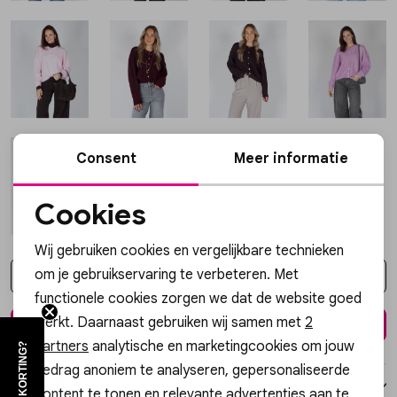
Vesten
Jassen
Lingerie
Consent
Meer informatie
Cookies
Noodzakelijke cookies
Wij gebruiken cookies en vergelijkbare technieken
Personalisatie cookies
om je gebruikservaring te verbeteren. Met
Kies een maat
functionele cookies zorgen we dat de website goed
Analytische cookies
werkt. Daarnaast gebruiken wij samen met
2
In winkelmand
Marketing cookies
partners
analytische en marketingcookies om jouw
gedrag anoniem te analyseren, gepersonaliseerde
Over dit item
content te tonen en relevante advertenties aan te