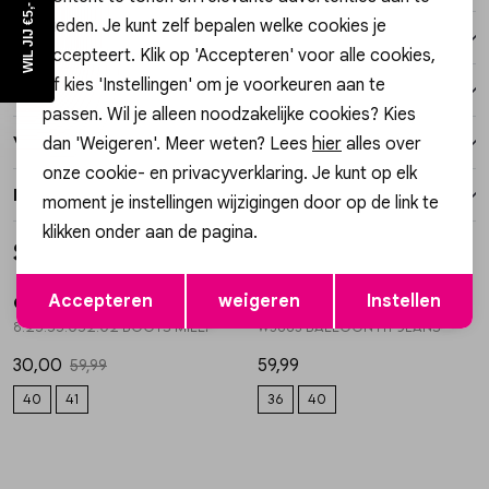
WIL JIJ €5,- KORTING?
bieden. Je kunt zelf bepalen welke cookies je
Winkelvoorraad
accepteert. Klik op 'Accepteren' voor alle cookies,
of kies 'Instellingen' om je voorkeuren aan te
Kenmerken
passen. Wil je alleen noodzakelijke cookies? Kies
dan 'Weigeren'. Meer weten? Lees
hier
alles over
Verzending / Ophalen in de winkel
onze cookie- en privacyverklaring. Je kunt op elk
Retourneren
moment je instellingen wijzigingen door op de link te
klikken onder aan de pagina.
Style dit met
Sale
Opslaan
Terug
Accepteren
weigeren
Instellen
Gossip
Gossip
1
/2
1
/2
8.25.55.052.02 BOOTS MILLY
W3883 BALLOON FIT JEANS
30,00
59,99
59,99
40
41
36
40