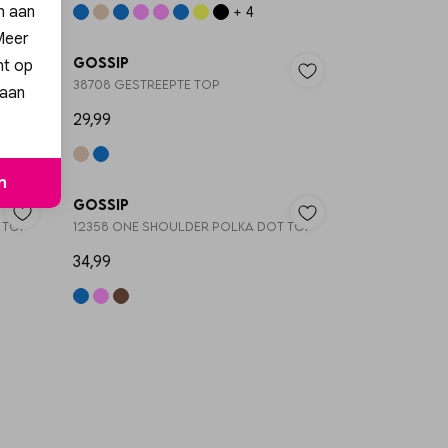
en aan
+ 4
 Meer
Gossip
nt op
38708 GESTREEPTE TOP
 aan
29,99
n
Gossip
 TOP
12358 ONE SHOULDER POLKA DOT TOP
34,99