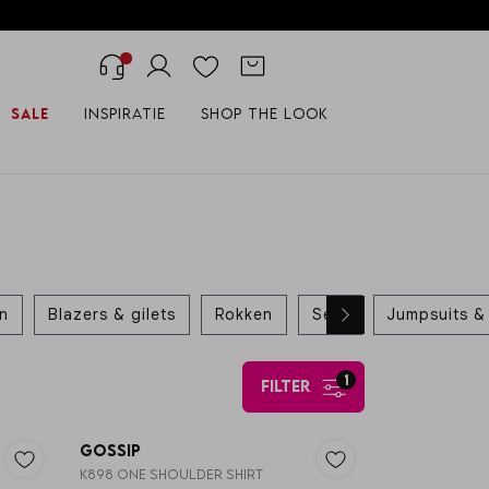
Sale
Inspiratie
Shop the look
en
Blazers & gilets
Rokken
Sets
Jumpsuits & 
1
filter
Nieuw
Nieuw
Gossip
K898 ONE SHOULDER SHIRT