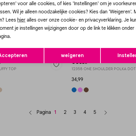
pteren' voor alle cookies, of kies 'Instellingen' om je voorkeur
+ 4
ssen. Wil je alleen noodzakelijke cookies? Kies dan 'Weigeren'.
p
Gossip
n? Lees
hier
alles over onze cookie- en privacyverklaring. Je ku
UFFY TOP
38708 GESTREEPTE TOP
oment je instellingen wijzigingen door op de link te klikken onder
gina.
29,99
Opslaan
Terug
Accepteren
weigeren
Instelle
p
Gossip
UFFY TOP
12358 ONE SHOULDER POLKA DOT
34,99
Pagina
1
2
3
4
5