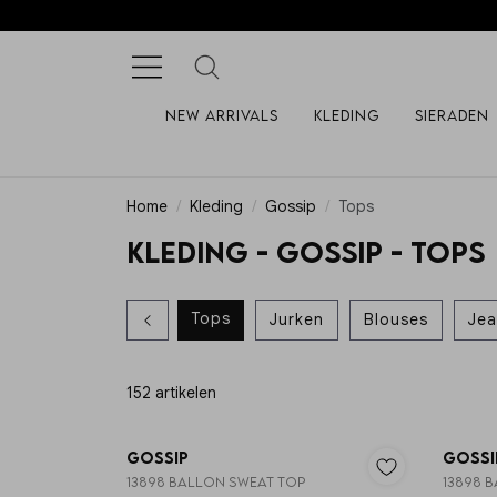
New arrivals
Kleding
Sieraden
Home
Kleding
Gossip
Tops
Kleding - Gossip - Tops
Tops
Jurken
Blouses
Jea
TRENDING 🔥
152 artikelen
Nieuw
Gossip
Gossi
13898 BALLON SWEAT TOP
13898 