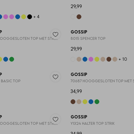
29,99
+ 4
Nieuw
p
Gossip
HOOGGESLOTEN TOP MET STRIK
8015 SPENCER TOP
29,99
+ 10
TRENDI
p
Gossip
 BASIC TOP
70687 HOOGGESLOTEN TOP MET S
34,99
p
Gossip
HOOGGESLOTEN TOP MET STRIK
Y1324 HALTER TOP STRIK