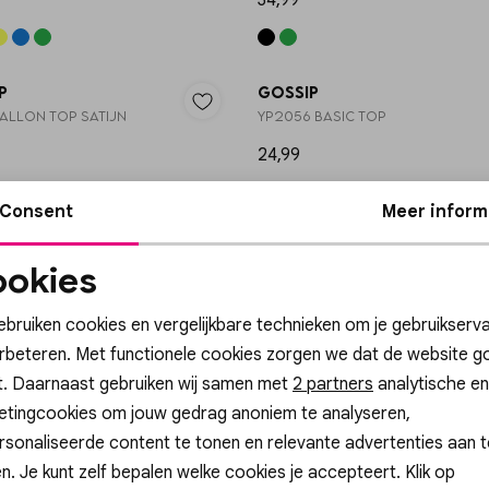
34,99
p
Gossip
BALLON TOP SATIJN
YP2056 BASIC TOP
24,99
TRENDI
Consent
Meer inform
p
Gossip
okies
BALLON TOP SATIJN
13898 BALLON SWEAT TOP
Noodzakelijke
Personalisatie cook
29,99
cookies
ebruiken cookies en vergelijkbare technieken om je gebruikserva
+ 4
erbeteren. Met functionele cookies zorgen we dat de website g
t. Daarnaast gebruiken wij samen met
Analytische cookies
Marketing cookies
2 partners
analytische en
p
Gossip
etingcookies om jouw gedrag anoniem te analyseren,
UFFY TOP
13898 BALLON SWEAT TOP
sonaliseerde content te tonen en relevante advertenties aan t
29,99
n. Je kunt zelf bepalen welke cookies je accepteert. Klik op