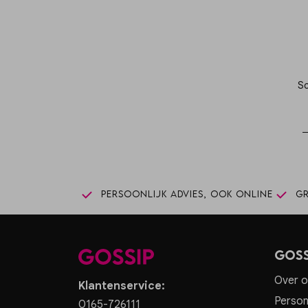
Sc
Persoonlijk advies, ook online
Gr
Goss
Over o
Klantenservice:
Person
0165-726111