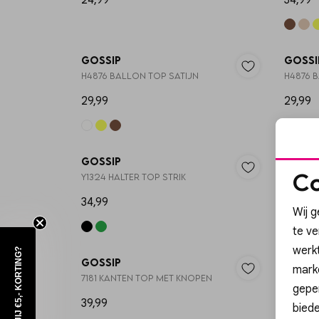
24,99
34,99
Gossip
Gossi
H4876 BALLON TOP SATIJN
H4876 
29,99
29,99
Gossip
Gossi
Co
Y1324 HALTER TOP STRIK
H4876 
34,99
29,99
Wij g
te v
werk
WIL JIJ €5,- KORTING?
Gossip
Gossi
mark
7181 KANTEN TOP MET KNOPEN
3872 FL
geper
39,99
34,99
biede