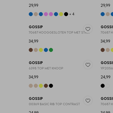
29,99
29,99
+ 4
Nieuw
Gossip
Gossi
70687 HOOGGESLOTEN TOP MET STRIK
70687 
34,99
34,99
Gossip
Gossi
6398 TOP MET KNOOP
YP2056
34,99
24,99
Gossip
Gossi
00369 BASIC RIB TOP CONTRAST
70687 