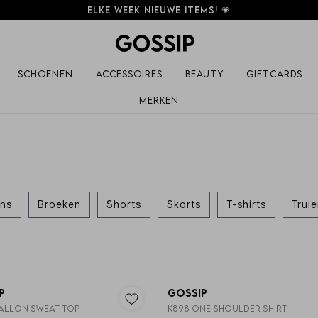
Elke week nieuwe items! 💗
Schoenen
Accessoires
Beauty
Giftcards
Merken
ns
Broeken
Shorts
Skorts
T-shirts
Trui
Nieuw
p
Gossip
BALLON SWEAT TOP
K898 ONE SHOULDER SHIRT