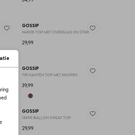
34,99
Gossip
H4808 TOP MET OVERSLAG EN STRIK
29,99
NG 🔥
atie
Gossip
7181 KANTEN TOP MET KNOPEN
ies
39,99
ring
oed
Gossip
13898 BALLON SWEAT TOP
e
29,99