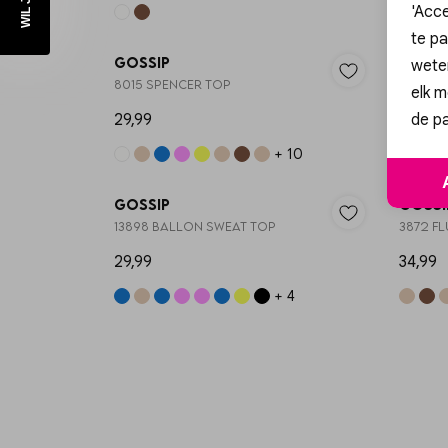
'Acce
te pa
Gossip
Gossi
wete
8015 SPENCER TOP
3872 FL
elk m
de pa
29,99
34,99
+ 10
Gossip
Gossi
13898 BALLON SWEAT TOP
3872 FL
29,99
34,99
+ 4