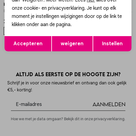
My Jewellery
My Jewellery
1
/2
1
/2
onze cookie- en privacyverklaring. Je kunt op elk
Bracelet chain mix charms MJ16590
Bracelet 2 chains with pearl MJ11096
moment je instellingen wijzigingen door op de link te
27,99
15,99
klikken onder aan de pagina.
OS
OS
Opslaan
Terug
Accepteren
weigeren
Instellen
Altijd als eerste op de hoogte zijn?
Schrijf je in voor onze nieuwsbrief en ontvang dan ook gelijk
€5,- korting!
Aanmelden
Hoe we met je data omgaan? Bekijk dit in onze privacyverklaring.