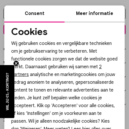
Vesten
Consent
Meer informatie
Kies een maat
Jassen
Cookies
In winkelmand
Noodzakelijke cookies
Lingerie
Wij gebruiken cookies en vergelijkbare technieken
Personalisatie cookies
Over dit item
om je gebruikservaring te verbeteren. Met
functionele cookies zorgen we dat de website goed
Analytische cookies
Winkelvoorraad
werkt. Daarnaast gebruiken wij samen met
2
Marketing cookies
partners
analytische en marketingcookies om jouw
WIL JIJ €5,- KORTING?
Kenmerken
gedrag anoniem te analyseren, gepersonaliseerde
content te tonen en relevante advertenties aan te
Verzending / Ophalen in de winkel
bieden. Je kunt zelf bepalen welke cookies je
Retourneren
accepteert. Klik op 'Accepteren' voor alle cookies,
of kies 'Instellingen' om je voorkeuren aan te
Style dit met
passen. Wil je alleen noodzakelijke cookies? Kies
dan 'Weigeren'. Meer weten? Lees
hier
alles over