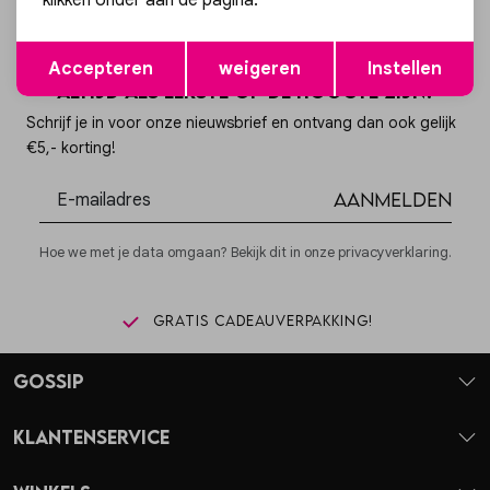
klikken onder aan de pagina.
Opslaan
Terug
Accepteren
weigeren
Instellen
Altijd als eerste op de hoogte zijn?
Schrijf je in voor onze nieuwsbrief en ontvang dan ook gelijk
€5,- korting!
Aanmelden
Hoe we met je data omgaan? Bekijk dit in onze privacyverklaring.
Gratis cadeauverpakking!
Gossip
Klantenservice