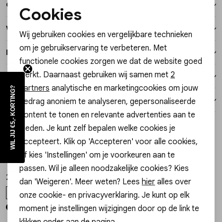
Over dit item
Vesten
Cookies
Noodzakelijke cookies
Winkelvoorraad
Wij gebruiken cookies en vergelijkbare technieken
Jassen
Personalisatie cookies
om je gebruikservaring te verbeteren. Met
Kenmerken
functionele cookies zorgen we dat de website goed
Analytische cookies
Lingerie
werkt. Daarnaast gebruiken wij samen met
2
Verzending / Ophalen in de winkel
Marketing cookies
partners
analytische en marketingcookies om jouw
WIL JIJ €5,- KORTING?
Retourneren
gedrag anoniem te analyseren, gepersonaliseerde
content te tonen en relevante advertenties aan te
Style dit met
bieden. Je kunt zelf bepalen welke cookies je
Sale
Sale
accepteert. Klik op 'Accepteren' voor alle cookies,
Gossip
Harper & Yve
1
/2
1
/2
of kies 'Instellingen' om je voorkeuren aan te
1.25.52.031.01 BALLERINA MET GESP
DW2525T111-1275 PANT JANE
passen. Wil je alleen noodzakelijke cookies? Kies
22,50
45,00
44,99
89,99
dan 'Weigeren'. Meer weten? Lees
hier
alles over
42
XS
onze cookie- en privacyverklaring. Je kunt op elk
moment je instellingen wijzigingen door op de link te