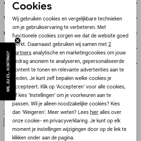
Cookies
Over dit item
Vesten
Noodzakelijke cookies
Winkelvoorraad
Wij gebruiken cookies en vergelijkbare technieken
Personalisatie cookies
Jassen
om je gebruikservaring te verbeteren. Met
Kenmerken
functionele cookies zorgen we dat de website goed
Analytische cookies
Lingerie
werkt. Daarnaast gebruiken wij samen met
2
Verzending / Ophalen in de winkel
Marketing cookies
partners
analytische en marketingcookies om jouw
WIL JIJ €5,- KORTING?
gedrag anoniem te analyseren, gepersonaliseerde
Retourneren
content te tonen en relevante advertenties aan te
bieden. Je kunt zelf bepalen welke cookies je
Style dit met
accepteert. Klik op 'Accepteren' voor alle cookies,
My Jewellery
My Jewellery
of kies 'Instellingen' om je voorkeuren aan te
1
/2
1
/2
Bracelet chain mix charms MJ16590
Bracelet elastic gold pink flowers MJ14915
passen. Wil je alleen noodzakelijke cookies? Kies
dan 'Weigeren'. Meer weten? Lees
hier
alles over
27,99
15,99
onze cookie- en privacyverklaring. Je kunt op elk
OS
OS
moment je instellingen wijzigingen door op de link te
klikken onder aan de pagina.