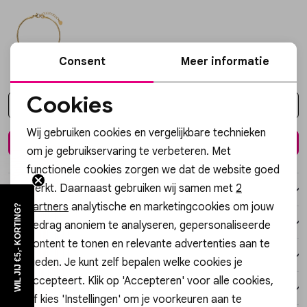
Vesten
Jassen
Consent
Meer informatie
Lingerie
Cookies
Kies een maat
Noodzakelijke cookies
Wij gebruiken cookies en vergelijkbare technieken
In winkelmand
Personalisatie cookies
om je gebruikservaring te verbeteren. Met
functionele cookies zorgen we dat de website goed
Analytische cookies
werkt. Daarnaast gebruiken wij samen met
2
Over dit item
Marketing cookies
partners
analytische en marketingcookies om jouw
WIL JIJ €5,- KORTING?
Winkelvoorraad
gedrag anoniem te analyseren, gepersonaliseerde
content te tonen en relevante advertenties aan te
Kenmerken
bieden. Je kunt zelf bepalen welke cookies je
accepteert. Klik op 'Accepteren' voor alle cookies,
Verzending / Ophalen in de winkel
of kies 'Instellingen' om je voorkeuren aan te