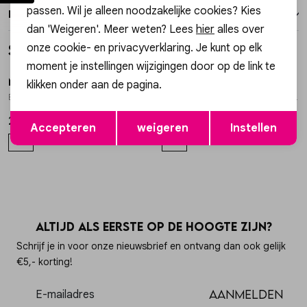
passen. Wil je alleen noodzakelijke cookies? Kies
Retourneren
dan 'Weigeren'. Meer weten? Lees
hier
alles over
Style dit met
onze cookie- en privacyverklaring. Je kunt op elk
moment je instellingen wijzigingen door op de link te
My Jewellery
My Jewellery
klikken onder aan de pagina.
1
/2
1
/2
Bracelet chain mix charms MJ16590
Bracelet elastic gold pink flowers MJ14915
Opslaan
Terug
27,99
15,99
Accepteren
weigeren
Instellen
OS
OS
Altijd als eerste op de hoogte zijn?
Schrijf je in voor onze nieuwsbrief en ontvang dan ook gelijk
€5,- korting!
Aanmelden