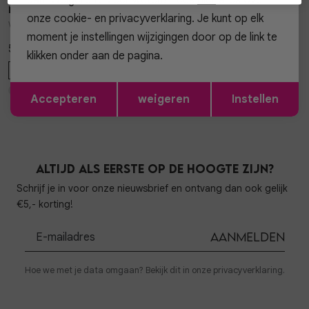
My Jewellery
My Jewellery
1
/2
1
/2
onze cookie- en privacyverklaring. Je kunt op elk
Watch mini square MJ14502
Watch light pink clock MJ15947
moment je instellingen wijzigingen door op de link te
59,99
69,99
klikken onder aan de pagina.
OS
OS
Opslaan
Terug
Accepteren
weigeren
Instellen
Altijd als eerste op de hoogte zijn?
Schrijf je in voor onze nieuwsbrief en ontvang dan ook gelijk
€5,- korting!
Aanmelden
Hoe we met je data omgaan? Bekijk dit in onze privacyverklaring.