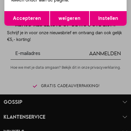
klikken onder aan de pagina.
Opslaan
Terug
Accepteren
weigeren
Instellen
Altijd als eerste op de hoogte zijn?
Schrijf je in voor onze nieuwsbrief en ontvang dan ook gelijk
€5,- korting!
Aanmelden
Hoe we met je data omgaan? Bekijk dit in onze privacyverklaring.
Gratis cadeauverpakking!
Gossip
Klantenservice