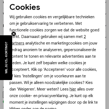
Over dit item
Vesten
Cookies
Noodzakelijke cookies
Winkelvoorraad
Wij gebruiken cookies en vergelijkbare technieken
Jassen
Personalisatie cookies
om je gebruikservaring te verbeteren. Met
Kenmerken
functionele cookies zorgen we dat de website goed
Analytische cookies
Lingerie
werkt. Daarnaast gebruiken wij samen met
2
Verzending / Ophalen in de winkel
Marketing cookies
partners
analytische en marketingcookies om jouw
WIL JIJ €5,- KORTING?
Retourneren
gedrag anoniem te analyseren, gepersonaliseerde
content te tonen en relevante advertenties aan te
Style dit met
bieden. Je kunt zelf bepalen welke cookies je
Sale
accepteert. Klik op 'Accepteren' voor alle cookies,
Gossip
1
/2
of kies 'Instellingen' om je voorkeuren aan te
TAS POLLY CLASSIC TAS POLLY CLASSIC
passen. Wil je alleen noodzakelijke cookies? Kies
40,00
79,99
dan 'Weigeren'. Meer weten? Lees
hier
alles over
ONE SIZE
onze cookie- en privacyverklaring. Je kunt op elk
moment je instellingen wijzigingen door op de link te