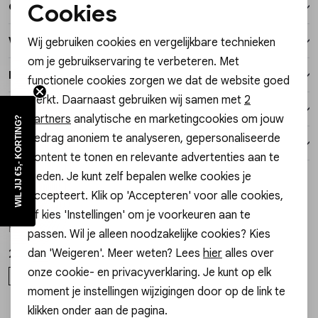
Cookies
Over dit item
Vesten
Noodzakelijke cookies
Winkelvoorraad
Wij gebruiken cookies en vergelijkbare technieken
Personalisatie cookies
Jassen
om je gebruikservaring te verbeteren. Met
Kenmerken
functionele cookies zorgen we dat de website goed
Analytische cookies
Lingerie
werkt. Daarnaast gebruiken wij samen met
2
Verzending / Ophalen in de winkel
Marketing cookies
partners
analytische en marketingcookies om jouw
WIL JIJ €5,- KORTING?
gedrag anoniem te analyseren, gepersonaliseerde
Retourneren
content te tonen en relevante advertenties aan te
bieden. Je kunt zelf bepalen welke cookies je
Style dit met
accepteert. Klik op 'Accepteren' voor alle cookies,
My Jewellery
My Jewellery
of kies 'Instellingen' om je voorkeuren aan te
1
/2
1
/2
Necklace beads pink orange small 40 MJ16087
Necklace starfish beads MJ16623
passen. Wil je alleen noodzakelijke cookies? Kies
dan 'Weigeren'. Meer weten? Lees
hier
alles over
22,99
29,99
onze cookie- en privacyverklaring. Je kunt op elk
OS
OS
moment je instellingen wijzigingen door op de link te
klikken onder aan de pagina.