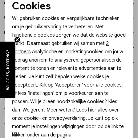
Cookies
Over dit item
Vesten
Noodzakelijke cookies
Winkelvoorraad
Wij gebruiken cookies en vergelijkbare technieken
Personalisatie cookies
Jassen
om je gebruikservaring te verbeteren. Met
Kenmerken
functionele cookies zorgen we dat de website goed
Analytische cookies
Lingerie
werkt. Daarnaast gebruiken wij samen met
2
Verzending / Ophalen in de winkel
Marketing cookies
partners
analytische en marketingcookies om jouw
WIL JIJ €5,- KORTING?
gedrag anoniem te analyseren, gepersonaliseerde
Retourneren
content te tonen en relevante advertenties aan te
bieden. Je kunt zelf bepalen welke cookies je
Style dit met
accepteert. Klik op 'Accepteren' voor alle cookies,
My Jewellery
My Jewellery
of kies 'Instellingen' om je voorkeuren aan te
1
/2
1
/2
Oorbellen ovaal klein MJ046111200
Earring hoop strass pearl MJ14775
passen. Wil je alleen noodzakelijke cookies? Kies
dan 'Weigeren'. Meer weten? Lees
hier
alles over
17,95
17,99
onze cookie- en privacyverklaring. Je kunt op elk
ONESIZE
OS
moment je instellingen wijzigingen door op de link te
klikken onder aan de pagina.