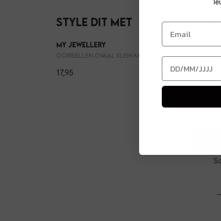
werk
le
mark
Style dit met
geper
biede
My Jewellery
My Je
'Acce
Oorbellen ovaal klein MJ046111200
te pa
17,95
15,99
wete
elk m
de pa
Sc