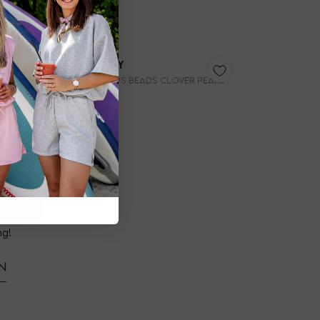
e
My Jewellery
en aan
Oorringen parel en munt MJ053771200
Earring hoops beads clover pearl MJ16043
 Meer
22,99
nt op
 aan
n
ng!
n