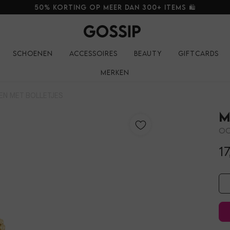
50% korting op meer dan 300+ items 🛍️
Schoenen
Accessoires
Beauty
Giftcards
Merken
EN MET BOLLETJES
M
Oo
17