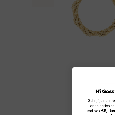
Co
Hi Gossi
Schrijf je nu in
Wij g
onze acties en
te v
mailbox
€5,- ko