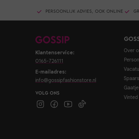
Persoonlijk advies, ook online
Gr
Goss
Over o
Klantenservice:
Person
0165-726111
Vacatu
E-mailadres:
Spaar
info@gossipfashionstore.nl
Gaatje
Volg ons
Vinted