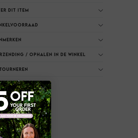
er dit item
nkelvoorraad
nmerken
rzending / Ophalen in de winkel
tourneren
atie
ies
ring
oed