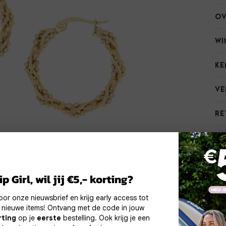
Ov
Wi
Ke
Ve
Re
Consent
Meer inform
okies
p Girl, wil jij €5,- korting?
Noodzakelijke
Personalisatie cook
 voor onze nieuwsbrief en krijg early access tot
cookies
ebruiken cookies en vergelijkbare technieken om je gebruikserva
 nieuwe items! Ontvang met de code in jouw
erbeteren. Met functionele cookies zorgen we dat de website g
rting
op je
eerste
bestelling. Ook krijg je een