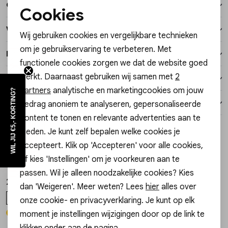
Over dit item
Vesten
Cookies
Noodzakelijke cookies
Winkelvoorraad
Wij gebruiken cookies en vergelijkbare technieken
Jassen
Personalisatie cookies
om je gebruikservaring te verbeteren. Met
Kenmerken
functionele cookies zorgen we dat de website goed
Analytische cookies
Lingerie
werkt. Daarnaast gebruiken wij samen met
2
Verzending / Ophalen in de winkel
Marketing cookies
partners
analytische en marketingcookies om jouw
WIL JIJ €5,- KORTING?
Retourneren
gedrag anoniem te analyseren, gepersonaliseerde
content te tonen en relevante advertenties aan te
Style dit met
bieden. Je kunt zelf bepalen welke cookies je
accepteert. Klik op 'Accepteren' voor alle cookies,
My Jewellery
My Jewellery
1
/2
1
/2
of kies 'Instellingen' om je voorkeuren aan te
Ring mini pearls swirl MJ16066
Ring mini pearls swirl MJ16066
passen. Wil je alleen noodzakelijke cookies? Kies
25,99
25,99
dan 'Weigeren'. Meer weten? Lees
hier
alles over
17
18
19
16
17
18
onze cookie- en privacyverklaring. Je kunt op elk
moment je instellingen wijzigingen door op de link te