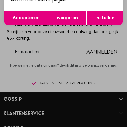
klikken onder aan de pagina.
Opslaan
Terug
Accepteren
weigeren
Instellen
Altijd als eerste op de hoogte zijn?
Schrijf je in voor onze nieuwsbrief en ontvang dan ook gelijk
€5,- korting!
Aanmelden
Hoe we met je data omgaan? Bekijk dit in onze privacyverklaring.
Gratis cadeauverpakking!
Gossip
Klantenservice