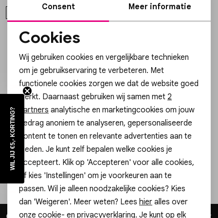
Consent
Meer informatie
36
38
40
Skorts
Broche
Parfum
Cookies
1
filter
Noodzakelijke cookies
T-shirts
Giftboxen
Zonnebrillen
Wij gebruiken cookies en vergelijkbare technieken
Personalisatie cookies
om je gebruikservaring te verbeteren. Met
Truien
Steentje/bedel
Sokken
functionele cookies zorgen we dat de website goed
Analytische cookies
Altijd als eerste op de hoogte zijn?
werkt. Daarnaast gebruiken wij samen met
2
Schrijf je in voor onze nieuwsbrief en ontvang dan ook gelijk
Marketing cookies
partners
analytische en marketingcookies om jouw
Blazers & gilets
Enkelbandjes
Petten & Mutsen
WIL JIJ €5,- KORTING?
€5,- korting!
gedrag anoniem te analyseren, gepersonaliseerde
Aanmelden
content te tonen en relevante advertenties aan te
Rokken
Overige Sieraden
Woonaccessoires
bieden. Je kunt zelf bepalen welke cookies je
Hoe we met je data omgaan? Bekijk dit in onze privacyverklaring.
accepteert. Klik op 'Accepteren' voor alle cookies,
Sets
Overige Accessoires
of kies 'Instellingen' om je voorkeuren aan te
passen. Wil je alleen noodzakelijke cookies? Kies
Gratis cadeauverpakking!
Jumpsuits & playsuits
dan 'Weigeren'. Meer weten? Lees
hier
alles over
onze cookie- en privacyverklaring. Je kunt op elk
Gossip