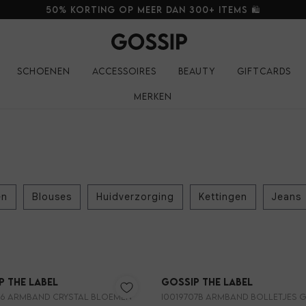
50% korting op meer dan 300+ items 🛍️
Schoenen
Accessoires
Beauty
Giftcards
Merken
en
Blouses
Huidverzorging
Kettingen
Jeans
Nieuw
p the Label
Gossip the Label
96 ARMBAND CRYSTAL BLOEMEN