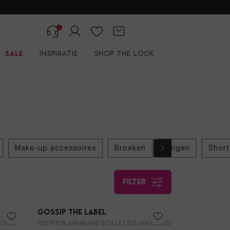
Sale
Inspiratie
Shop the look
Make-up accessoires
Broeken
Ringen
Short
filter
Nieuw
Nieuw
Gossip the Label
I0019707B ARMBAND BOLLETJES GOUD 6MM
I0019708 ARMBAND BOLLETJES MIX GOUD