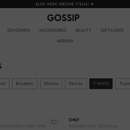
Elke week nieuwe items! 💗
Schoenen
Accessoires
Beauty
Giftcards
Merken
s
T-shirts
ans
Broeken
Shorts
Skorts
Trui
Only
28 PLEATED T-SHIRT ORIA
15320892 ONLY TEE MONJA