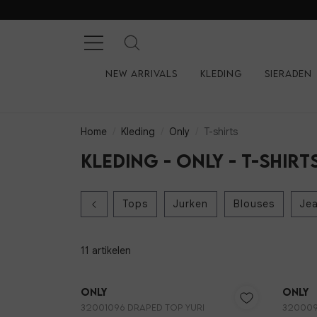
New arrivals
Kleding
Sieraden
Home
Kleding
Only
T-shirts
Kleding - Only - T-shirt
Tops
Jurken
Blouses
Je
11 artikelen
Only
Only
32001096 DRAPED TOP YURI
320009