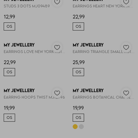
Vesten
Studs 3 dots MJ09489
Earrings heart New York MJ14316
12,99
22,99
Jassen
OS
OS
Lingerie
My Jewellery
My Jewellery
1
/2
1
/2
Earrings love New York MJ14317
Earring triangle small MJ14173
22,99
25,99
OS
OS
My Jewellery
My Jewellery
1
/2
1
/1
Earring hoops twist MJ12796
Earrings botanical chapter hoops MJ13862
19,99
19,99
OS
OS