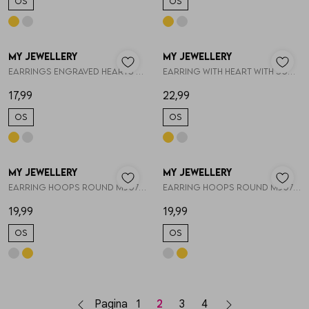
OS
OS
My Jewellery
My Jewellery
1
/2
1
/1
Earrings engraved hearts MJ07495
Earring with heart with sun rays MJ07878
17,99
22,99
OS
OS
My Jewellery
My Jewellery
1
/1
1
/2
Earring hoops round MJ07383
Earring hoops round MJ07383
19,99
19,99
OS
OS
Pagina
1
2
3
4