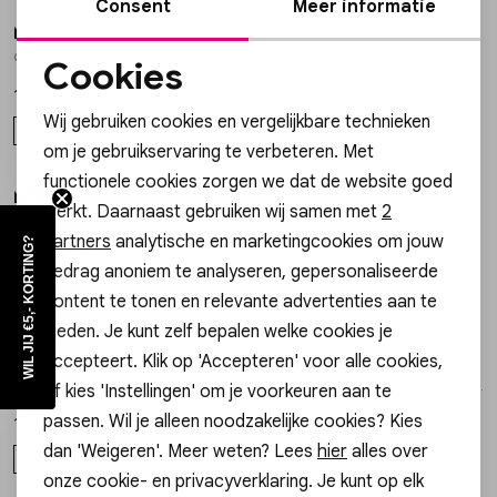
Consent
Meer informatie
My Jewellery
My Jewellery
1
/2
1
/2
Oorringen klein bolletjes MJ050971200
Earring half stripe hoop MJ10442
Cookies
Noodzakelijke cookies
15,99
19,99
Wij gebruiken cookies en vergelijkbare technieken
ONESIZE
1200OS
Personalisatie cookies
om je gebruikservaring te verbeteren. Met
functionele cookies zorgen we dat de website goed
Analytische cookies
My Jewellery
My Jewellery
1
/2
1
/2
werkt. Daarnaast gebruiken wij samen met
2
Earring one piece beads MJ12185
Earstud heart arrow MJ12087
Marketing cookies
partners
analytische en marketingcookies om jouw
WIL JIJ €5,- KORTING?
12,99
12,99
gedrag anoniem te analyseren, gepersonaliseerde
OS
OS
content te tonen en relevante advertenties aan te
bieden. Je kunt zelf bepalen welke cookies je
accepteert. Klik op 'Accepteren' voor alle cookies,
My Jewellery
My Jewellery
1
/2
1
/2
Earring hoop orange purple pearl MJ12733
Earring small hoop green orange MJ12740
of kies 'Instellingen' om je voorkeuren aan te
passen. Wil je alleen noodzakelijke cookies? Kies
19,99
19,99
dan 'Weigeren'. Meer weten? Lees
hier
alles over
OS
OS
onze cookie- en privacyverklaring. Je kunt op elk