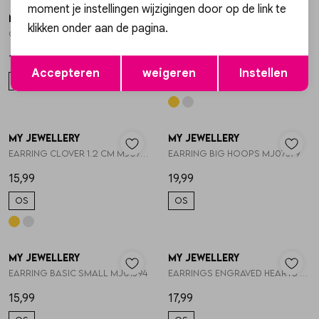
moment je instellingen wijzigingen door op de link te
My Jewellery
My Jewellery
1
/2
1
/2
klikken onder aan de pagina.
Oorringen met bolletjes MJ052311200
Earring basic small MJ01394
17,99
15,99
Opslaan
Terug
Accepteren
weigeren
Instellen
ONESIZE
OS
My Jewellery
My Jewellery
1
/2
1
/1
Earring clover 1.2 cm MJ07340
Earring big hoops MJ07379
15,99
19,99
OS
OS
My Jewellery
My Jewellery
1
/1
1
/2
Earring basic small MJ01394
Earrings engraved hearts MJ07495
15,99
17,99