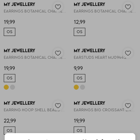
My Jewellery
My Jewellery
1
/1
1
/1
Earrings botanical chapter studs la MJ13864
Earrings botanical chapter studs mi MJ13863
19,99
12,99
OS
OS
My Jewellery
My Jewellery
1
/1
1
/2
Earrings botanical chapter hoops MJ13862
Earstuds heart MJ09442
19,99
9,99
OS
OS
My Jewellery
My Jewellery
1
/2
1
/2
Earring hoop shell beads pearl MJ13167
earrings big croissant drop MJ10713
22,99
19,99
OS
OS