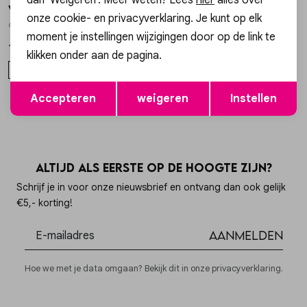
Via Vai
Only
1
/2
1
/2
onze cookie- en privacyverklaring. Je kunt op elk
62371-01-946 BALLERINA LOU NINA
32000870 BLAZER MAUREEN
moment je instellingen wijzigingen door op de link te
139,95
45,00
89,99
klikken onder aan de pagina.
38
39
40
M
Opslaan
Terug
Accepteren
weigeren
Instellen
Altijd als eerste op de hoogte zijn?
Schrijf je in voor onze nieuwsbrief en ontvang dan ook gelijk
€5,- korting!
Aanmelden
Hoe we met je data omgaan? Bekijk dit in onze privacyverklaring.