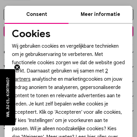
Vesten
Consent
Meer informatie
Kies een maat
Jassen
Cookies
In winkelmand
Noodzakelijke cookies
Lingerie
Wij gebruiken cookies en vergelijkbare technieken
Personalisatie cookies
Over dit item
om je gebruikservaring te verbeteren. Met
functionele cookies zorgen we dat de website goed
Analytische cookies
Winkelvoorraad
werkt. Daarnaast gebruiken wij samen met
2
Marketing cookies
partners
analytische en marketingcookies om jouw
WIL JIJ €5,- KORTING?
Kenmerken
gedrag anoniem te analyseren, gepersonaliseerde
content te tonen en relevante advertenties aan te
Verzending / Ophalen in de winkel
bieden. Je kunt zelf bepalen welke cookies je
Retourneren
accepteert. Klik op 'Accepteren' voor alle cookies,
of kies 'Instellingen' om je voorkeuren aan te
Style dit met
passen. Wil je alleen noodzakelijke cookies? Kies
Sale
dan 'Weigeren'. Meer weten? Lees
hier
alles over