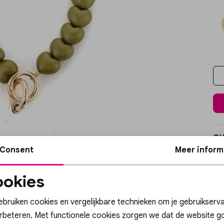
Ov
Consent
Meer inform
Wi
okies
Ke
Noodzakelijke
Personalisatie cook
cookies
ebruiken cookies en vergelijkbare technieken om je gebruikserva
Ve
erbeteren. Met functionele cookies zorgen we dat de website g