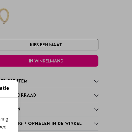
Kies een maat
In winkelmand
er dit item
atie
nkelvoorraad
nmerken
ies
ring
rzending / Ophalen in de winkel
oed