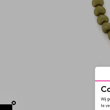
Co
Wij g
te v