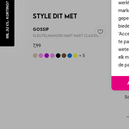
werk
WIL JIJ €5,- KORTING?
mark
Style dit met
geper
biede
Gossip
Gossi
'Acce
SLEUTELHANGER HART HART CLASSIC
te pa
7,99
9,99
wete
+ 5
elk m
de pa
Sc