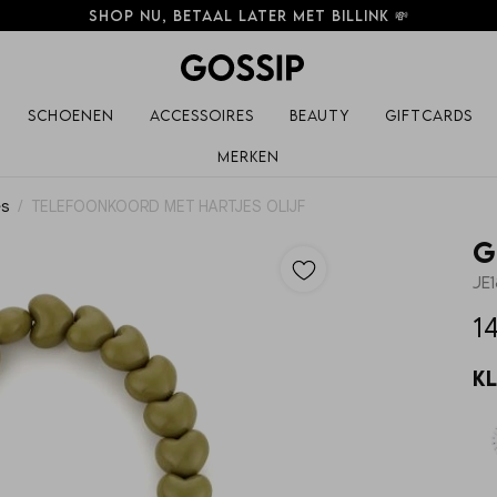
Shop nu, betaal later met Billink 💸
Schoenen
Accessoires
Beauty
Giftcards
Merken
es
TELEFOONKOORD MET HARTJES OLIJF
G
JE
14
K