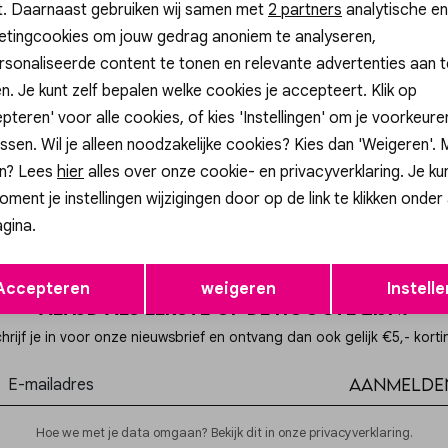
t. Daarnaast gebruiken wij samen met
Analytische cookies
Marketing cookies
2 partners
analytische en
Re
etingcookies om jouw gedrag anoniem te analyseren,
sonaliseerde content te tonen en relevante advertenties aan t
n. Je kunt zelf bepalen welke cookies je accepteert. Klik op
p
Gossip
pteren' voor alle cookies, of kies 'Instellingen' om je voorkeur
SLEUTELHANGER CITROEN SLEUTELHANGER CITROEN
JE18225 TELEFOONKOORD HARTJ
ssen. Wil je alleen noodzakelijke cookies? Kies dan 'Weigeren'.
14,99
n? Lees
hier
alles over onze cookie- en privacyverklaring. Je ku
oment je instellingen wijzigingen door op de link te klikken onder
gina.
Opslaan
Terug
Accepteren
weigeren
Instelle
Altijd als eerste op de hoogte zijn?
hrijf je in voor onze nieuwsbrief en ontvang dan ook gelijk €5,- korti
Aanmelde
Hoe we met je data omgaan? Bekijk dit in onze privacyverklaring.