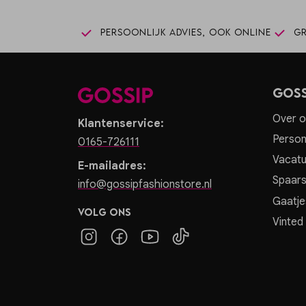
Persoonlijk advies, ook online
Gr
Goss
Over o
Klantenservice:
Person
0165-726111
Vacatu
E-mailadres:
Spaar
info@gossipfashionstore.nl
Gaatje
Volg ons
Vinted