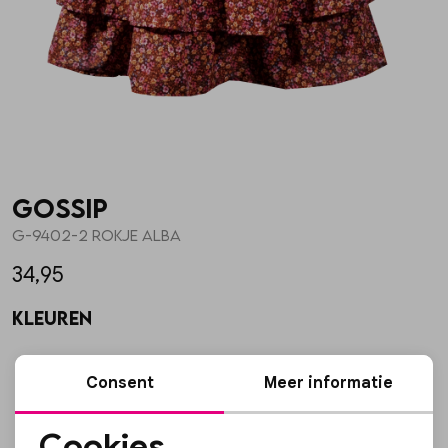
Skorts
Broche
Parfum
T-shirts
Giftboxen
Zonnebrillen
Truien
Steentje/bedel
Sokken
Gossip
Blazers & gilets
Enkelbandjes
Petten & Mutsen
G-9402-2 ROKJE ALBA
34,95
Rokken
Overige Sieraden
Woonaccessoires
Kleuren
Sets
Overige Accessoires
Consent
Meer informatie
Jumpsuits & playsuits
Cookies