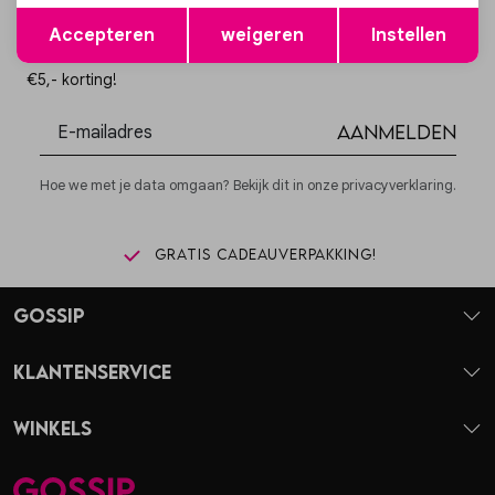
Opslaan
Terug
Altijd als eerste op de hoogte zijn?
Accepteren
weigeren
Instellen
Schrijf je in voor onze nieuwsbrief en ontvang dan ook gelijk
€5,- korting!
Aanmelden
Hoe we met je data omgaan? Bekijk dit in onze privacyverklaring.
Gratis cadeauverpakking!
Gossip
Klantenservice
Winkels