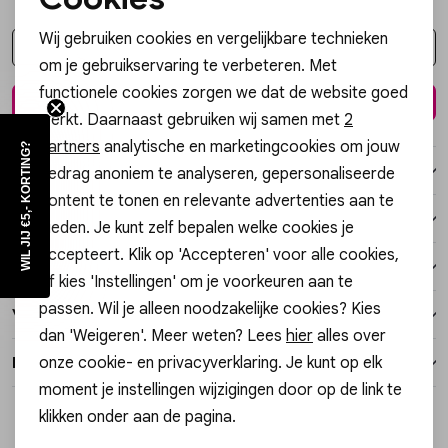
Noodzakelijke cookies
Vesten
Wij gebruiken cookies en vergelijkbare technieken
Kies een maat
Personalisatie cookies
om je gebruikservaring te verbeteren. Met
Jassen
functionele cookies zorgen we dat de website goed
Analytische cookies
In winkelmand
werkt. Daarnaast gebruiken wij samen met
2
Lingerie
Marketing cookies
partners
analytische en marketingcookies om jouw
WIL JIJ €5,- KORTING?
Over dit item
gedrag anoniem te analyseren, gepersonaliseerde
content te tonen en relevante advertenties aan te
Winkelvoorraad
bieden. Je kunt zelf bepalen welke cookies je
accepteert. Klik op 'Accepteren' voor alle cookies,
Kenmerken
of kies 'Instellingen' om je voorkeuren aan te
passen. Wil je alleen noodzakelijke cookies? Kies
Verzending / Ophalen in de winkel
dan 'Weigeren'. Meer weten? Lees
hier
alles over
onze cookie- en privacyverklaring. Je kunt op elk
Retourneren
moment je instellingen wijzigingen door op de link te
klikken onder aan de pagina.