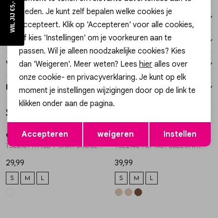
WIL JIJ €5,- KORTING?
bieden. Je kunt zelf bepalen welke cookies je
Winkelvoorraad
accepteert. Klik op 'Accepteren' voor alle cookies,
of kies 'Instellingen' om je voorkeuren aan te
Kenmerken
passen. Wil je alleen noodzakelijke cookies? Kies
dan 'Weigeren'. Meer weten? Lees
hier
alles over
Verzending / Ophalen in de winkel
onze cookie- en privacyverklaring. Je kunt op elk
Retourneren
moment je instellingen wijzigingen door op de link te
klikken onder aan de pagina.
Style dit met
Nieuw
Nieuw
Opslaan
Terug
Accepteren
weigeren
Instellen
Gossip
Gossip
1
/2
1
/2
TSL2189 FITTED T-SHIRT SHOULDERPADS
TSL2146 TOP MET BALLONFIT
29,99
39,99
S
M
L
S
M
L