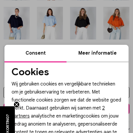
Vesten
Jassen
Lingerie
Consent
Meer informatie
Cookies
Noodzakelijke cookies
Wij gebruiken cookies en vergelijkbare technieken
Personalisatie cookies
om je gebruikservaring te verbeteren. Met
Kies een maat
functionele cookies zorgen we dat de website goed
Analytische cookies
werkt. Daarnaast gebruiken wij samen met
2
In winkelmand
Marketing cookies
partners
analytische en marketingcookies om jouw
gedrag anoniem te analyseren, gepersonaliseerde
Over dit item
content te tonen en relevante advertenties aan te