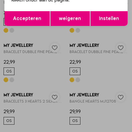
klikken onder aan de pagina.
Bracelet pearls round clasp MJ16026
Bracelet pearls round clasp MJ16026
29,99
29,99
Opslaan
Terug
Accepteren
weigeren
Instellen
OS
OS
My Jewellery
My Jewellery
1
/2
1
/2
Bracelet dubble fine pearl MJ16016
Bracelet dubble fine pearl MJ16016
22,99
22,99
OS
OS
My Jewellery
My Jewellery
1
/2
1
/2
Bracelets 3 hearts 2 silver 1 gold MJ09648
Bangle hearts MJ12708
29,99
29,99
OS
OS