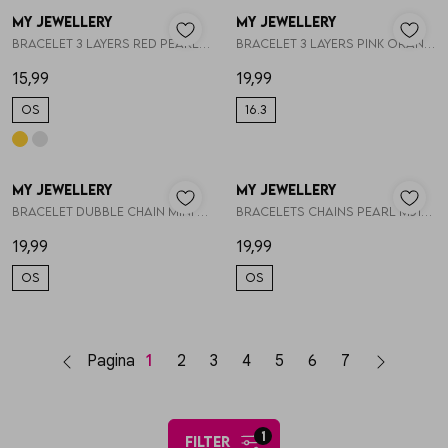
My Jewellery
My Jewellery
1
/1
1
/1
Bracelet 3 layers red pearl MJ12215
Bracelet 3 layers pink orange MJ10268
15,99
19,99
OS
16.3
My Jewellery
My Jewellery
1
/2
1
/2
Bracelet dubble chain mini pearls MJ15369
Bracelets chains pearl MJ15367
19,99
19,99
OS
OS
Pagina
1
2
3
4
5
6
7
1
filter