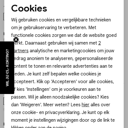
Cookies
17,99
17,99
Noodzakelijke cookies
OS
OS
Wij gebruiken cookies en vergelijkbare technieken
Personalisatie cookies
om je gebruikservaring te verbeteren. Met
My Jewellery
My Jewellery
1
/2
1
/2
functionele cookies zorgen we dat de website goed
Analytische cookies
Bracelet fine heart imitation pearl MJ16022
Bracelet triple pearl beads chain MJ16023
werkt. Daarnaast gebruiken wij samen met
2
Marketing cookies
22,99
22,99
partners
analytische en marketingcookies om jouw
WIL JIJ €5,- KORTING?
gedrag anoniem te analyseren, gepersonaliseerde
OS
OS
content te tonen en relevante advertenties aan te
bieden. Je kunt zelf bepalen welke cookies je
My Jewellery
My Jewellery
1
/2
1
/2
accepteert. Klik op 'Accepteren' voor alle cookies,
Bracelet 5 pearls and beads MJ16020
Bracelet 5 pearls and beads MJ16020
of kies 'Instellingen' om je voorkeuren aan te
17,99
17,99
passen. Wil je alleen noodzakelijke cookies? Kies
OS
OS
dan 'Weigeren'. Meer weten? Lees
hier
alles over
onze cookie- en privacyverklaring. Je kunt op elk
moment je instellingen wijzigingen door op de link te
My Jewellery
My Jewellery
1
/2
1
/2