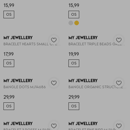
15,99
15,99
OS
OS
Skorts
Broche
Parfum
T-shirts
Giftboxen
Zonnebrillen
My Jewellery
My Jewellery
1
/2
1
/2
Bracelet hearts small open MJ14904
Bracelet triple beads green MJ14917
Truien
Steentje/bedel
Sokken
17,99
19,99
OS
OS
Blazers & gilets
Enkelbandjes
Petten & Mutsen
My Jewellery
My Jewellery
1
/2
1
/2
Rokken
Overige Sieraden
Woonaccessoires
Bangle dots MJ14686
Bangle organic structure MJ13633
29,99
29,99
Sets
Overige Accessoires
OS
OS
Jumpsuits & playsuits
My Jewellery
My Jewellery
1
/2
1
/2
Bracelet 3 roses MJ14902
Bracelet fine bird MJ14905