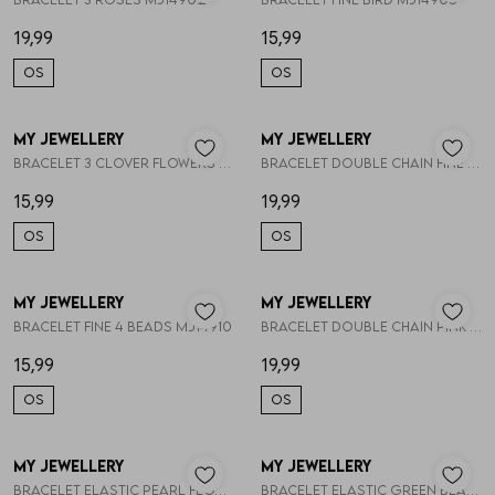
Vesten
19,99
15,99
OS
OS
Jassen
My Jewellery
My Jewellery
1
/2
1
/2
Lingerie
Bracelet 3 clover flowers MJ14907
Bracelet double chain fine roses MJ14908
15,99
19,99
OS
OS
My Jewellery
My Jewellery
1
/2
1
/2
Bracelet fine 4 beads MJ14910
Bracelet double chain pink bead MJ14911
15,99
19,99
OS
OS
My Jewellery
My Jewellery
1
/2
1
/2
Bracelet elastic pearl flowers MJ14913
Bracelet elastic green beads MJ14914