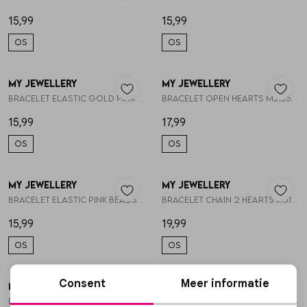
15,99
15,99
OS
OS
My Jewellery
My Jewellery
1
/2
1
/2
Bracelet elastic gold pink flowers MJ14915
Bracelet open hearts MJ13524
15,99
17,99
OS
OS
My Jewellery
My Jewellery
1
/2
1
/2
Bracelet elastic pink beads MJ14916
Bracelet chain 2 hearts MJ14682
15,99
19,99
OS
OS
Consent
Meer informatie
My Jewellery
My Jewellery
1
/2
1
/2
Bracelet beads light blue MJ15827
Bracelet fine pink gold beads MJ14974